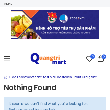
ONLINE
0
0
>
de+eastmeeteast-test Mail bestellen Braut Craigslist
Nothing Found
It seems we can’t find what you’re looking for.
Perhaps searching can help.