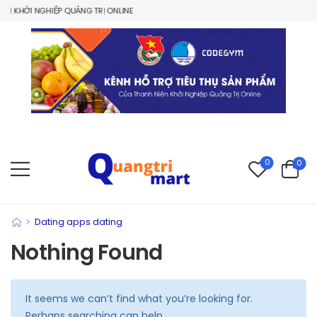
 KHỞI NGHIỆP QUẢNG TRỊ ONLINE
0
0
>
Dating apps dating
Nothing Found
It seems we can’t find what you’re looking for.
Perhaps searching can help.