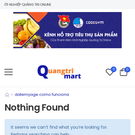
ỞI NGHIỆP QUẢNG TRỊ ONLINE
0
0
>
datemyage como funciona
Nothing Found
It seems we can’t find what you’re looking for.
Perhaps searching can help.