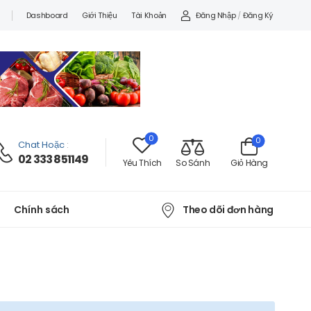
Đăng Nhập
/
Đăng Ký
Dashboard
Giới Thiệu
Tài Khoản
0
0
Chat Hoặc
:
02 333 851149
Yêu Thích
So Sánh
Giỏ Hàng
Theo dõi đơn hàng
Chính sách