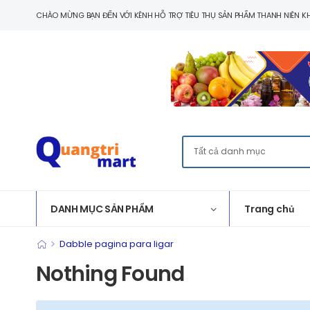
CHÀO MỪNG BẠN ĐẾN VỚI KÊNH HỖ TRỢ TIÊU THỤ SẢN PHẨM THANH NIÊN KH
DANH MỤC SẢN PHẨM
Trang chủ
>
Dabble pagina para ligar
Nothing Found