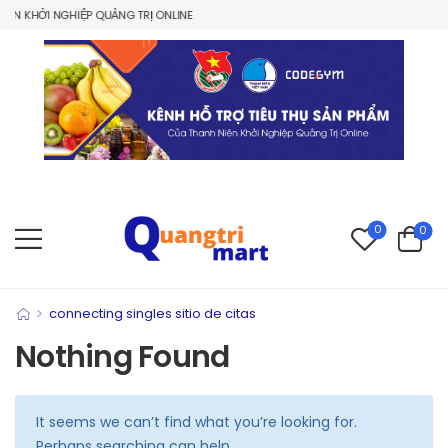
N KHỞI NGHIỆP QUẢNG TRỊ ONLINE
0
0
>
connecting singles sitio de citas
Nothing Found
It seems we can’t find what you’re looking for.
Perhaps searching can help.