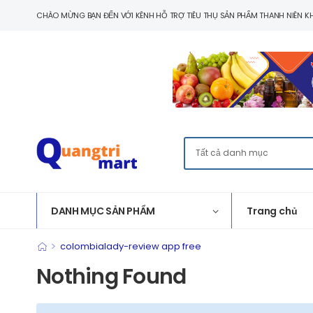
CHÀO MỪNG BẠN ĐẾN VỚI KÊNH HỖ TRỢ TIÊU THỤ SẢN PHẨM THANH NIÊN KH
DANH MỤC SẢN PHẨM
Trang chủ
>
colombialady-review app free
Nothing Found