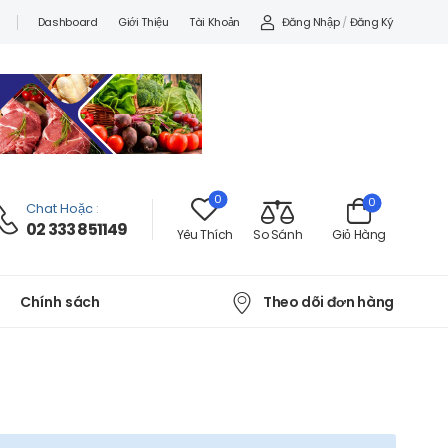
Đăng Nhập
/
Đăng Ký
Dashboard
Giới Thiệu
Tài Khoản
0
0
Chat Hoặc
:
02 333 851149
Yêu Thích
So Sánh
Giỏ Hàng
Theo dõi đơn hàng
Chính sách