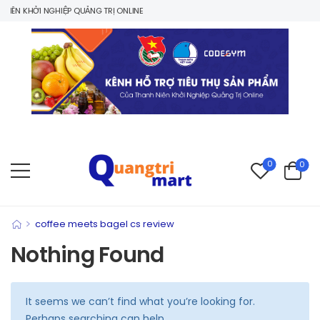
ÊN KHỞI NGHIỆP QUẢNG TRỊ ONLINE
0
0
>
coffee meets bagel cs review
Nothing Found
It seems we can’t find what you’re looking for.
Perhaps searching can help.