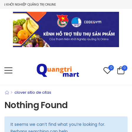
N KHỞI NGHIỆP QUẢNG TRỊ ONLINE
0
0
>
clover sitio de citas
Nothing Found
It seems we can’t find what you’re looking for.
Perhaps searching can help.