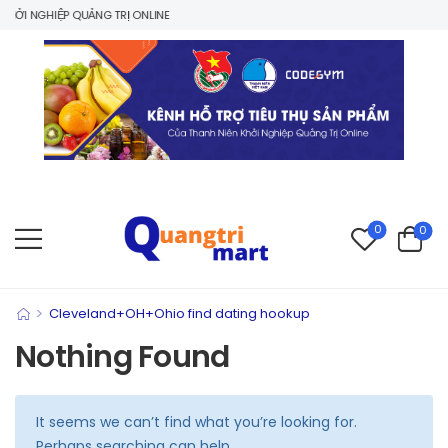
ỞI NGHIỆP QUẢNG TRỊ ONLINE
0
0
>
Cleveland+OH+Ohio find dating hookup
Nothing Found
It seems we can’t find what you’re looking for.
Perhaps searching can help.