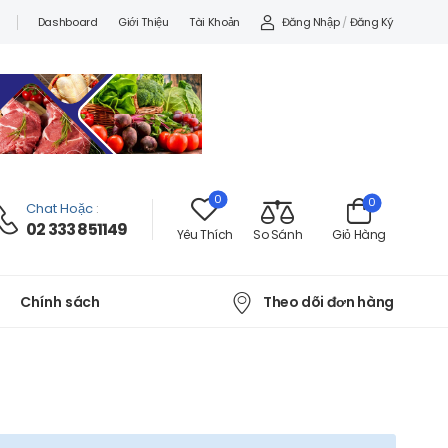
Đăng Nhập
/
Đăng Ký
Dashboard
Giới Thiệu
Tài Khoản
0
0
Chat Hoặc
:
02 333 851149
Yêu Thích
So Sánh
Giỏ Hàng
Theo dõi đơn hàng
Chính sách