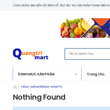
CHÀO MỪNG BẠN ĐẾN VỚI KÊNH HỖ TRỢ TIÊU THỤ SẢN PHẨM THANH NIÊN KH
DANH MỤC SẢN PHẨM
Trang chủ
>
citas-adventistas revisi?n
Nothing Found