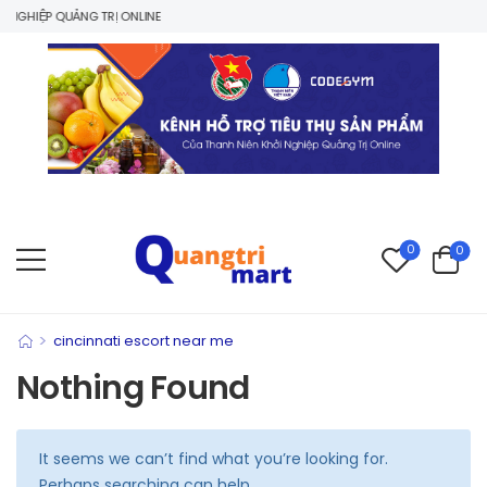
NGHIỆP QUẢNG TRỊ ONLINE
0
0
>
cincinnati escort near me
Nothing Found
It seems we can’t find what you’re looking for.
Perhaps searching can help.