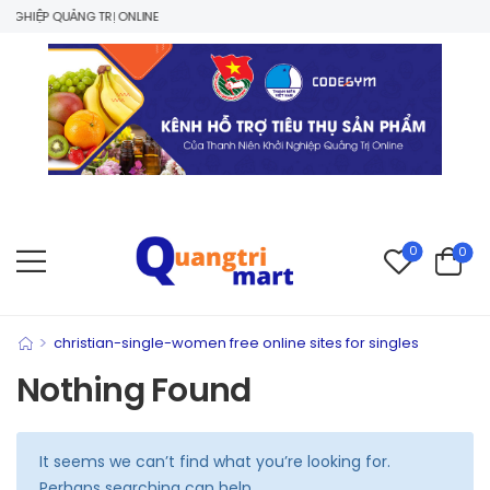
NGHIỆP QUẢNG TRỊ ONLINE
0
0
>
christian-single-women free online sites for singles
Nothing Found
It seems we can’t find what you’re looking for.
Perhaps searching can help.