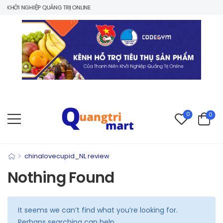
KHỞI NGHIỆP QUẢNG TRỊ ONLINE
0
0
>
chinalovecupid_NL review
Nothing Found
It seems we can’t find what you’re looking for.
Perhaps searching can help.