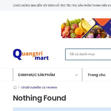
CHÀO MỪNG BẠN ĐẾN VỚI KÊNH HỖ TRỢ TIÊU THỤ SẢN PHẨM THANH NIÊN KH
DANH MỤC SẢN PHẨM
Trang chủ
>
chatroulette cs review
Nothing Found