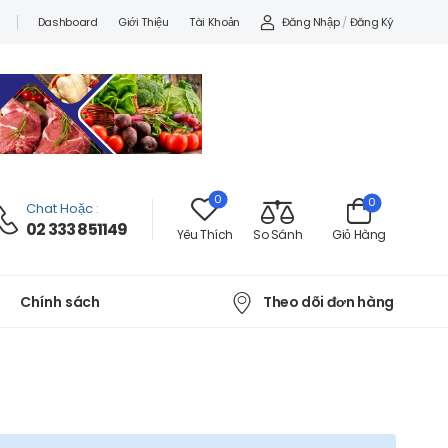
Đăng Nhập
/
Đăng Ký
Dashboard
Giới Thiệu
Tài Khoản
0
0
Chat Hoặc
:
02 333 851149
Yêu Thích
So Sánh
Giỏ Hàng
Theo dõi đơn hàng
Chính sách