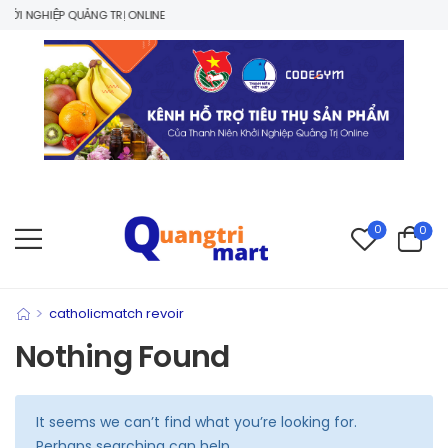
I NGHIỆP QUẢNG TRỊ ONLINE
0
0
>
catholicmatch revoir
Nothing Found
It seems we can’t find what you’re looking for.
Perhaps searching can help.