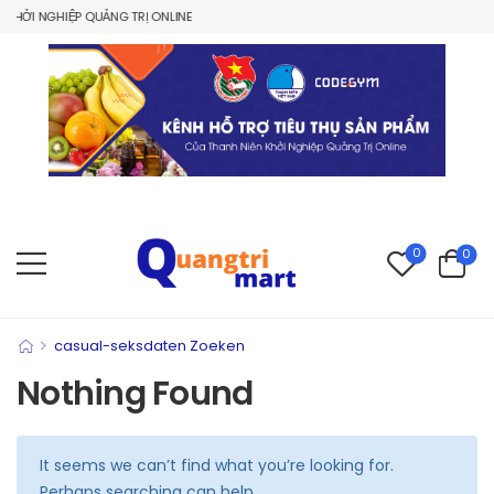
HỞI NGHIỆP QUẢNG TRỊ ONLINE
0
0
>
casual-seksdaten Zoeken
Nothing Found
It seems we can’t find what you’re looking for.
Perhaps searching can help.