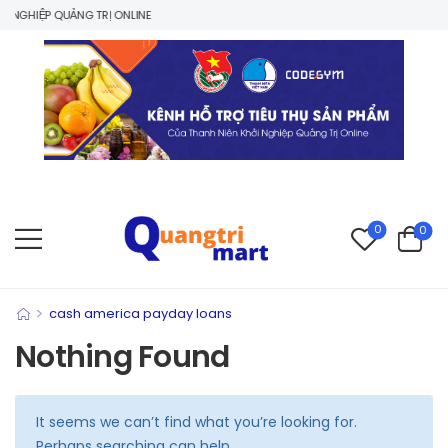
NGHIỆP QUẢNG TRỊ ONLINE
0
0
>
cash america payday loans
Nothing Found
It seems we can’t find what you’re looking for.
Perhaps searching can help.