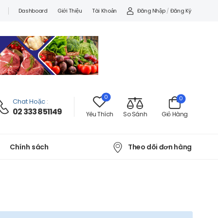
Đăng Nhập
/
Đăng Ký
Dashboard
Giới Thiệu
Tài Khoản
0
0
Chat Hoặc
:
02 333 851149
Yêu Thích
So Sánh
Giỏ Hàng
Theo dõi đơn hàng
Chính sách