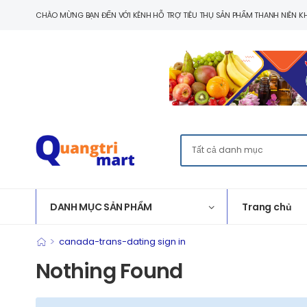
CHÀO MỪNG BẠN ĐẾN VỚI KÊNH HỖ TRỢ TIÊU THỤ SẢN PHẨM THANH NIÊN KH
DANH MỤC SẢN PHẨM
Trang chủ
>
canada-trans-dating sign in
Nothing Found