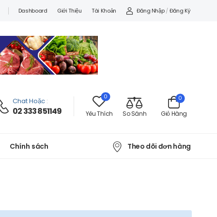
Đăng Nhập
/
Đăng Ký
Dashboard
Giới Thiệu
Tài Khoản
0
0
Chat Hoặc
:
02 333 851149
Yêu Thích
So Sánh
Giỏ Hàng
Theo dõi đơn hàng
Chính sách