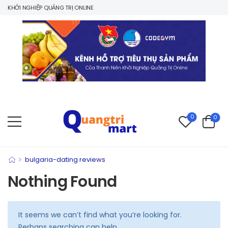
 KHỞI NGHIỆP QUẢNG TRỊ ONLINE
0
0
>
bulgaria-dating reviews
Nothing Found
It seems we can’t find what you’re looking for.
Perhaps searching can help.