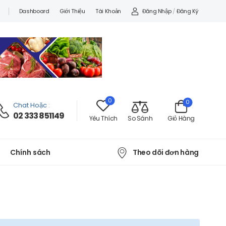
Đăng Nhập
/
Đăng Ký
Dashboard
Giới Thiệu
Tài Khoản
0
0
Chat Hoặc
:
02 333 851149
Yêu Thích
So Sánh
Giỏ Hàng
Theo dõi đơn hàng
Chính sách