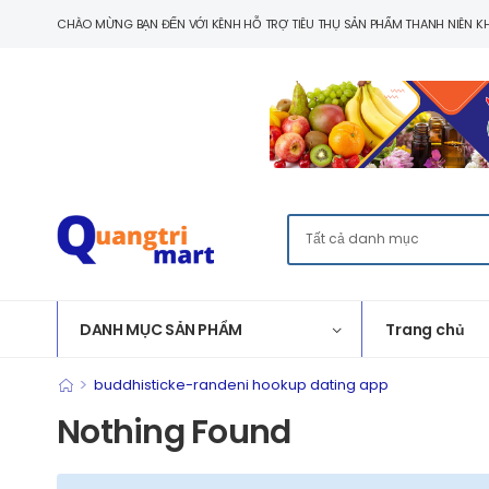
CHÀO MỪNG BẠN ĐẾN VỚI KÊNH HỖ TRỢ TIÊU THỤ SẢN PHẨM THANH NIÊN KH
DANH MỤC SẢN PHẨM
Trang chủ
>
buddhisticke-randeni hookup dating app
Nothing Found