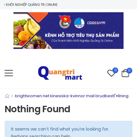
 KHỞI NGHIỆP QUẢNG TRỊ ONLINE
0
0
>
brightwomen.net kinesiska-kvinnor mail brudbestГ¤llning
Nothing Found
It seems we can’t find what you’re looking for.
Perhaps searching can help.