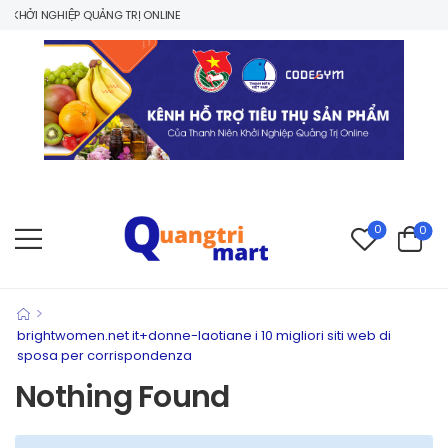
KHỞI NGHIỆP QUẢNG TRỊ ONLINE
0
0
>
brightwomen.net it+donne-laotiane i 10 migliori siti web di
sposa per corrispondenza
Nothing Found