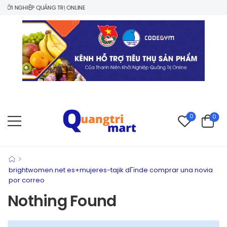
ỞI NGHIỆP QUẢNG TRỊ ONLINE
0
0
>
brightwomen.net es+mujeres-tajik dГіnde comprar una novia
por correo
Nothing Found