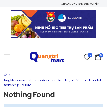
CHÀO MỪNG BẠN ĐẾN VỚI KÊNH HỖ TRỢ 
0
0
>
brightwomen.net de+jordanische-frau Legale Versandhandel
Seiten fГјr BrГ¤ute
Nothing Found