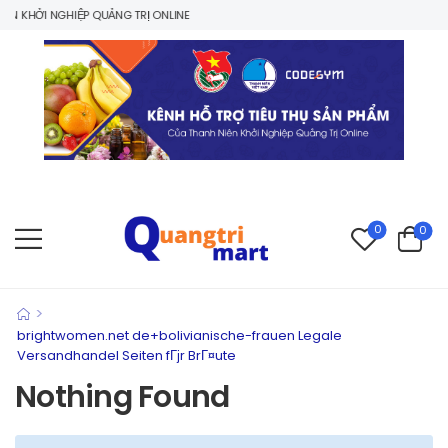
N KHỞI NGHIỆP QUẢNG TRỊ ONLINE
0
0
>
brightwomen.net de+bolivianische-frauen Legale
Versandhandel Seiten fГјr BrГ¤ute
Nothing Found