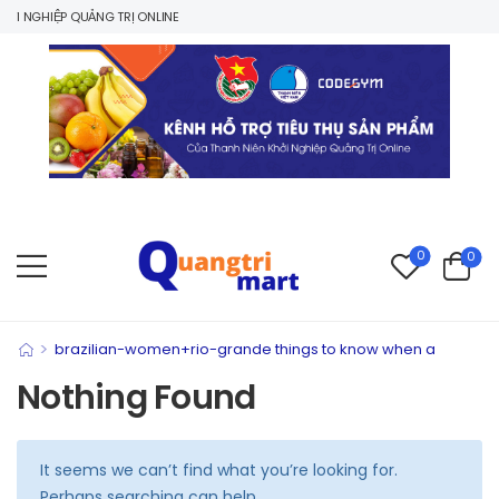
I NGHIỆP QUẢNG TRỊ ONLINE
0
0
>
brazilian-women+rio-grande things to know when a
Nothing Found
It seems we can’t find what you’re looking for.
Perhaps searching can help.