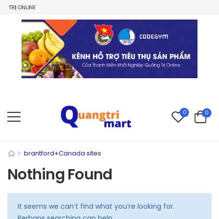
 TRỊ ONLINE
0
0
>
brantford+Canada sites
Nothing Found
It seems we can’t find what you’re looking for.
Perhaps searching can help.