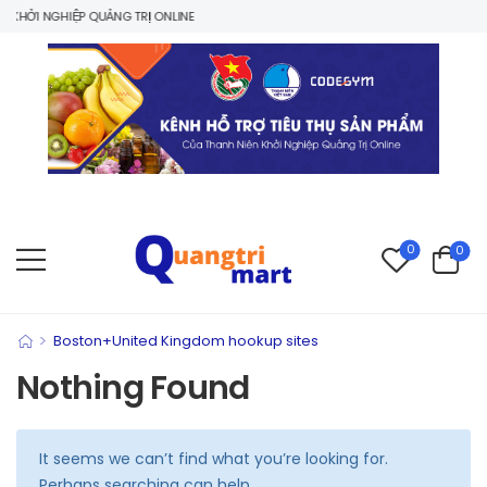
KHỞI NGHIỆP QUẢNG TRỊ ONLINE
0
0
>
Boston+United Kingdom hookup sites
Nothing Found
It seems we can’t find what you’re looking for.
Perhaps searching can help.