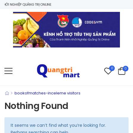
HỞI NGHIỆP QUẢNG TRỊ ONLINE
0
0
>
bookofmatches-inceleme visitors
Nothing Found
It seems we can’t find what you’re looking for.
Perhaps searching can help.