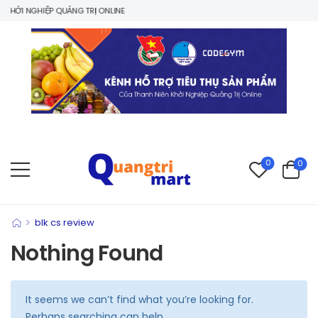
HỞI NGHIỆP QUẢNG TRỊ ONLINE
0
0
>
blk cs review
Nothing Found
It seems we can’t find what you’re looking for.
Perhaps searching can help.