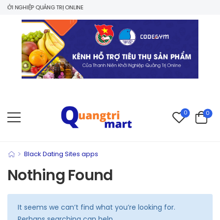
ỞI NGHIỆP QUẢNG TRỊ ONLINE
0
0
>
Black Dating Sites apps
Nothing Found
It seems we can’t find what you’re looking for.
Perhaps searching can help.