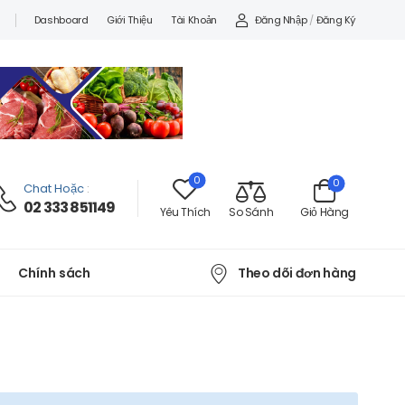
Đăng Nhập
/
Đăng Ký
Dashboard
Giới Thiệu
Tài Khoản
0
0
Chat Hoặc
:
02 333 851149
Yêu Thích
So Sánh
Giỏ Hàng
Theo dõi đơn hàng
Chính sách