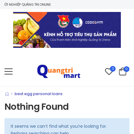
ỞI NGHIỆP QUẢNG TRỊ ONLINE
0
0
>
best egg personal loans
Nothing Found
It seems we can’t find what you’re looking for.
Perhaps searching can help.