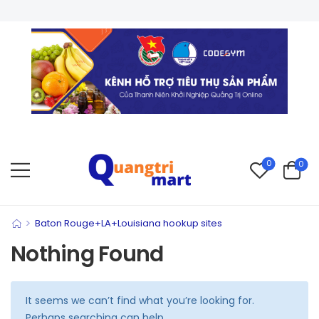
0
0
>
Baton Rouge+LA+Louisiana hookup sites
Nothing Found
It seems we can’t find what you’re looking for.
Perhaps searching can help.