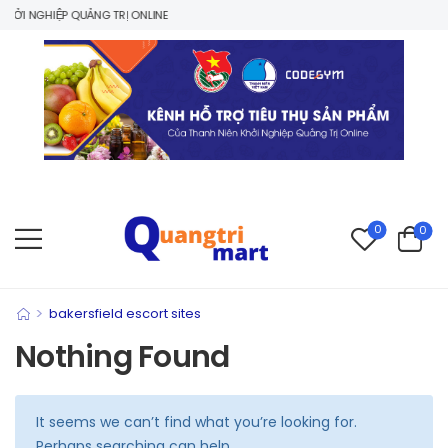
ỞI NGHIỆP QUẢNG TRỊ ONLINE
0
0
>
bakersfield escort sites
Nothing Found
It seems we can’t find what you’re looking for.
Perhaps searching can help.