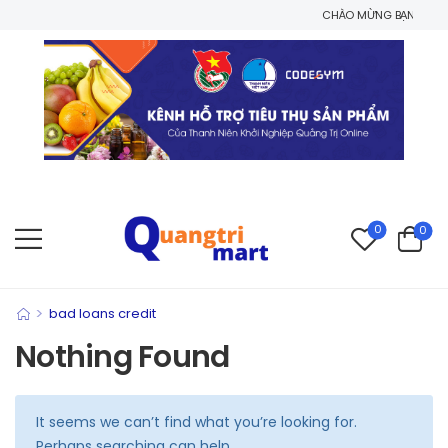
CHÀO MỪNG BẠN ĐẾN VỚI 
0
0
>
bad loans credit
Nothing Found
It seems we can’t find what you’re looking for.
Perhaps searching can help.