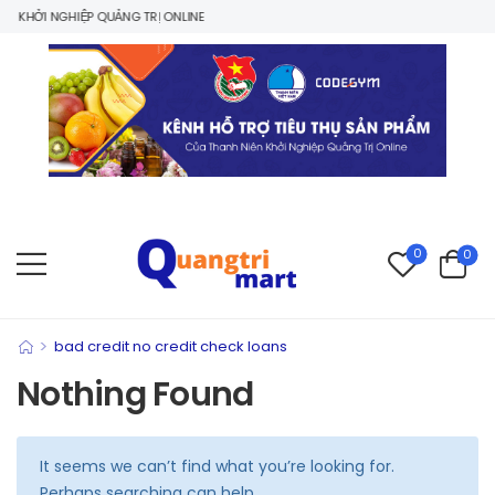
 KHỞI NGHIỆP QUẢNG TRỊ ONLINE
0
0
>
bad credit no credit check loans
Nothing Found
It seems we can’t find what you’re looking for.
Perhaps searching can help.