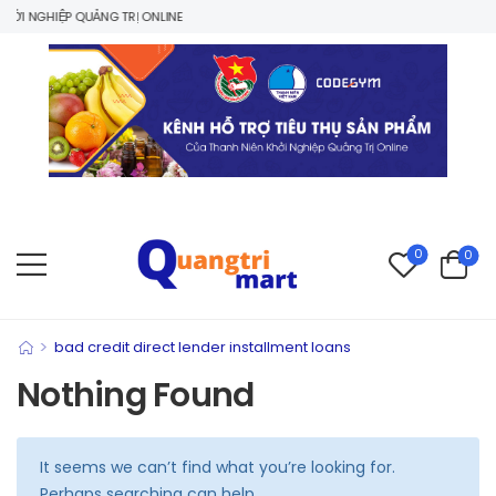
I NGHIỆP QUẢNG TRỊ ONLINE
0
0
>
bad credit direct lender installment loans
Nothing Found
It seems we can’t find what you’re looking for.
Perhaps searching can help.