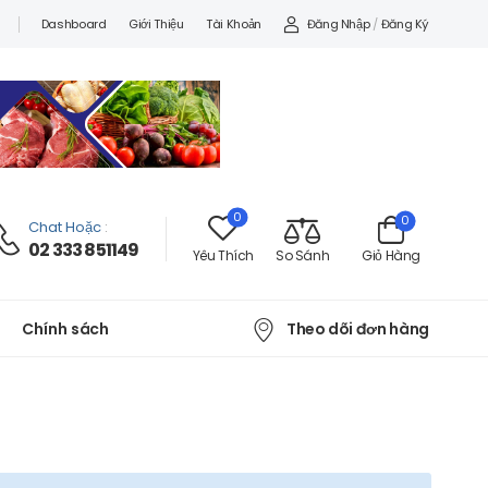
Đăng Nhập
/
Đăng Ký
Dashboard
Giới Thiệu
Tài Khoản
0
0
Chat Hoặc
:
02 333 851149
Yêu Thích
So Sánh
Giỏ Hàng
Theo dõi đơn hàng
Chính sách