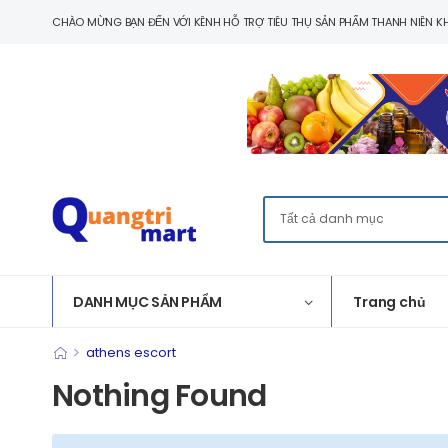
CHÀO MỪNG BẠN ĐẾN VỚI KÊNH HỖ TRỢ TIÊU THỤ SẢN PHẨM THANH NIÊN KH
DANH MỤC SẢN PHẨM
Trang chủ
>
athens escort
Nothing Found