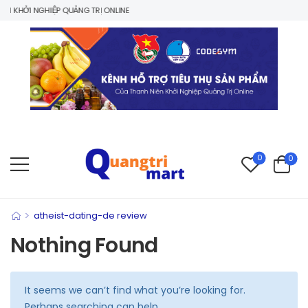
 KHỞI NGHIỆP QUẢNG TRỊ ONLINE
0
0
>
atheist-dating-de review
Nothing Found
It seems we can’t find what you’re looking for.
Perhaps searching can help.