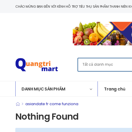
CHÀO MỪNG BẠN ĐẾN VỚI KÊNH HỖ TRỢ TIÊU THỤ SẢN PHẨM THANH NIÊN KH
DANH MỤC SẢN PHẨM
Trang chủ
>
asiandate fr come funziona
Nothing Found