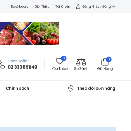
Đăng Nhập
/
Đăng Ký
Dashboard
Giới Thiệu
Tài Khoản
0
0
Chat Hoặc
:
02 333 851149
Yêu Thích
So Sánh
Giỏ Hàng
Theo dõi đơn hàng
Chính sách