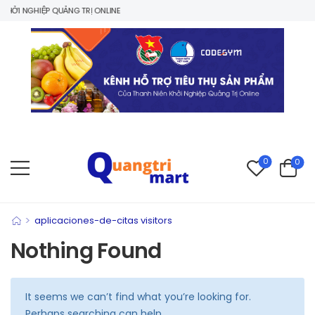
ỞI NGHIỆP QUẢNG TRỊ ONLINE
0
0
>
aplicaciones-de-citas visitors
Nothing Found
It seems we can’t find what you’re looking for.
Perhaps searching can help.