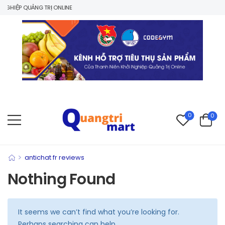
GHIỆP QUẢNG TRỊ ONLINE
0
0
>
antichat fr reviews
Nothing Found
It seems we can’t find what you’re looking for.
Perhaps searching can help.