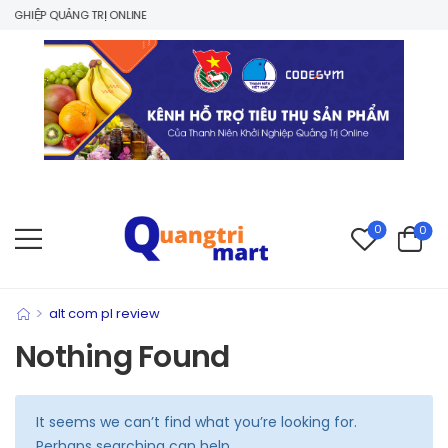
NGHIỆP QUẢNG TRỊ ONLINE
0
0
>
alt com pl review
Nothing Found
It seems we can’t find what you’re looking for.
Perhaps searching can help.