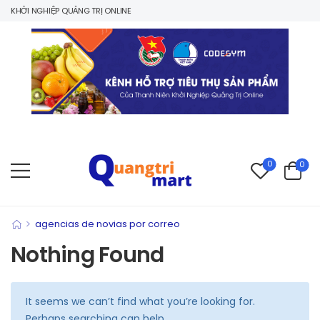
 KHỞI NGHIỆP QUẢNG TRỊ ONLINE
0
0
>
agencias de novias por correo
Nothing Found
It seems we can’t find what you’re looking for.
Perhaps searching can help.