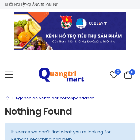
 KHỞI NGHIỆP QUẢNG TRỊ ONLINE
0
0
>
Agence de vente par correspondance
Nothing Found
It seems we can’t find what you’re looking for.
Perhaps searching can help.