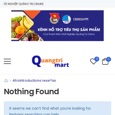
ỞI NGHIỆP QUẢNG TRỊ ONLINE
0
0
>
AfroIntroductions rese?as
Nothing Found
It seems we can’t find what you’re looking for.
Perhaps searching can help.