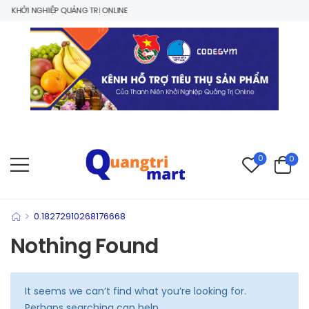
 KHỞI NGHIỆP QUẢNG TRỊ ONLINE
0
0
>
0.18272910268176668
Nothing Found
It seems we can’t find what you’re looking for.
Perhaps searching can help.