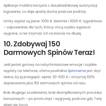
Aplikacja mobilna korzysta z dwuskładnikowej autoryzacji
logowania, co daje spokój ducha podczas podróży.
Limity wypłat są jasne: 1000 € dziennie i 3000 € tygodniowo
– odpowiednie dla tych, którzy chcą szybko wypłacić
wygrane, a nie trzymać ich na koncie na dłużej.
10. Zdobywaj 150
Darmowych Spinów Teraz!
Jeśli jesteś gotowy na natychmiastowe emocje i szybkie
wypłaty na telefonie, oferta powitalna
Spinmama
jest zbyt
dobra, by ją przegapić: wpłać 20–500 € i otrzymaj 100%
dopasowania plus 150 darmowych spinów od razu.
Brak długiego oczekiwania, brak skomplikowanych procedur
bonusowych – po prostu kręć i wygrywaj, podczas gdy Twój
dzień się toczy.