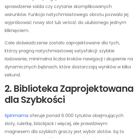
sprawdzenie salda czy czytanie skomplikowanych
warunków. Funkcja natychmiastowego obrotu pozwala jej
wypróbować nowy slot lub wrócić do ulubionego jednym
kliknięciem.
Całe doświadczenie zostało zaprojektowane dla tych,
którzy pragną natychmiastowej satysfakcji: szybkie
ładowanie, minimalna liczba kroków nawigacji i skupienie na
dynamicznych bębnach, które dostarczają wyników w kilka
sekund.
2. Biblioteka Zaprojektowana
dla Szybkości
Spinmama
oferuje ponad 6 000 tytułów obejmujących
sloty, ruletkę, blackjack i więcej, ale prawdziwym
magnesem dla szybkich graczy jest wybór slotów. Są to