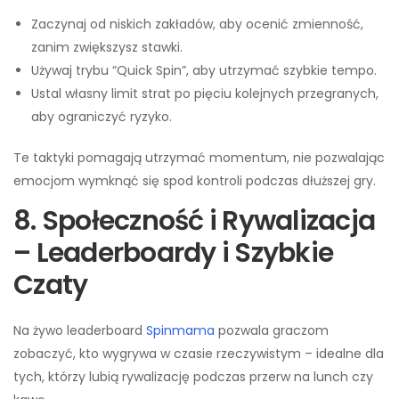
Zaczynaj od niskich zakładów, aby ocenić zmienność,
zanim zwiększysz stawki.
Używaj trybu “Quick Spin”, aby utrzymać szybkie tempo.
Ustal własny limit strat po pięciu kolejnych przegranych,
aby ograniczyć ryzyko.
Te taktyki pomagają utrzymać momentum, nie pozwalając
emocjom wymknąć się spod kontroli podczas dłuższej gry.
8. Społeczność i Rywalizacja
– Leaderboardy i Szybkie
Czaty
Na żywo leaderboard
Spinmama
pozwala graczom
zobaczyć, kto wygrywa w czasie rzeczywistym – idealne dla
tych, którzy lubią rywalizację podczas przerw na lunch czy