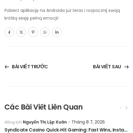
Pobierz aplikację na Androida już teraz i rozpocznij swoją
krótką sesję pełną emocji!
BÀI VIẾT TRƯỚC
BÀI VIẾT SAU
Các Bài Viết Liên Quan
Nguyễn Thị Lập Xuân
Tháng 8 7, 2026
đăng bởi
Syndicate Casino Quick‑Hit Gaming: Fast Wins, Instant Thrills