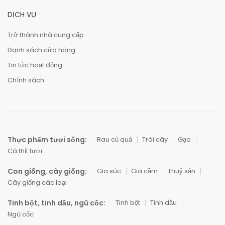
DỊCH VỤ
Trở thành nhà cung cấp
Danh sách cửa hàng
Tin tức hoạt động
Chính sách
Thực phẩm tươi sống:
Rau củ quả
Trái cây
Gạo
Cá thịt tươi
Con giống, cây giống:
Gia súc
Gia cầm
Thuỷ sản
Cây giống các loại
Tinh bột, tinh dầu, ngũ cốc:
Tinh bột
Tinh dầu
Ngũ cốc