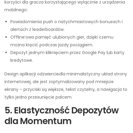
korzyści dla gracza korzystającego wyłącznie z urządzenia
mobilnego:
Powiadomienia push o natychmiastowych bonusach i
alertach z leaderboardów.
Offline’owa pamięć ulubionych gier, dzięki czemu
można kręcić podczas jazdy pociągiem.
Depozyt jednym kliknięciem przez Google Pay lub karty
kredytowe.
Design aplikacji odzwierciedla minimalistyczny układ strony
internetowej, ale jest zoptymalizowany pod mniejsze
ekrany – przyciski są większe, tekst czytelny, a nawigacja to
tylko jedno przesunięcie palcem.
5. Elastyczność Depozytów
dla Momentum