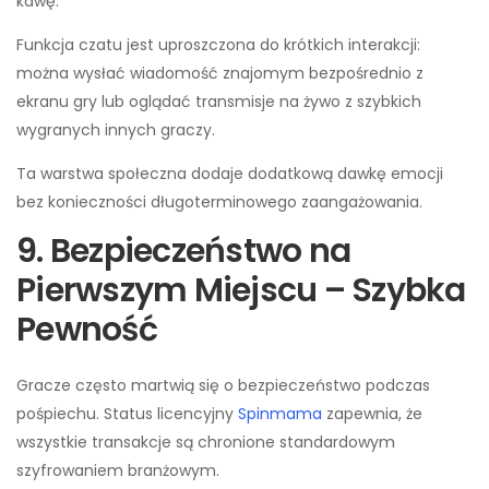
kawę.
Funkcja czatu jest uproszczona do krótkich interakcji:
można wysłać wiadomość znajomym bezpośrednio z
ekranu gry lub oglądać transmisje na żywo z szybkich
wygranych innych graczy.
Ta warstwa społeczna dodaje dodatkową dawkę emocji
bez konieczności długoterminowego zaangażowania.
9. Bezpieczeństwo na
Pierwszym Miejscu – Szybka
Pewność
Gracze często martwią się o bezpieczeństwo podczas
pośpiechu. Status licencyjny
Spinmama
zapewnia, że
wszystkie transakcje są chronione standardowym
szyfrowaniem branżowym.