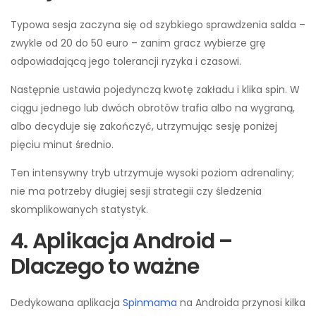
Typowa sesja zaczyna się od szybkiego sprawdzenia salda –
zwykle od 20 do 50 euro – zanim gracz wybierze grę
odpowiadającą jego tolerancji ryzyka i czasowi.
Następnie ustawia pojedynczą kwotę zakładu i klika spin. W
ciągu jednego lub dwóch obrotów trafia albo na wygraną,
albo decyduje się zakończyć, utrzymując sesję poniżej
pięciu minut średnio.
Ten intensywny tryb utrzymuje wysoki poziom adrenaliny;
nie ma potrzeby długiej sesji strategii czy śledzenia
skomplikowanych statystyk.
4. Aplikacja Android –
Dlaczego to ważne
Dedykowana aplikacja
Spinmama
na Androida przynosi kilka